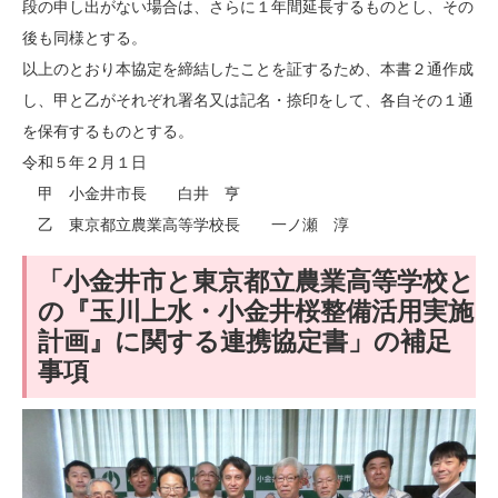
段の申し出がない場合は、さらに１年間延長するものとし、その
後も同様とする。
以上のとおり本協定を締結したことを証するため、本書２通作成
し、甲と乙がそれぞれ署名又は記名・捺印をして、各自その１通
を保有するものとする。
令和５年２月１日
甲 小金井市長 白井 亨
乙 東京都立農業高等学校長 一ノ瀬 淳
「小金井市と東京都立農業高等学校と
の『玉川上水・小金井桜整備活用実施
計画』に関する連携協定書」の補足
事項