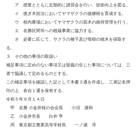
ア 授業とともに定期的に講習会を行い、技術向上を図る。
イ 接ぎ木技法においてヤマザクラの後継樹を育成する。
ウ 校内農場においてヤマザクラの苗木の維持管理を行う。
エ 名勝区間等への植栽事業に協力する。
オ 必要に応じて、サクラの種子及び母樹の穂木を採取す
る。
３ その他の事項の取扱い
補足事項に定めのない事項又は疑義の生じた事項については、三
者で協議して定めるものとする。
この補足事項を確認した証として本書３通を作成し、三者記名押
印の上、各自１通を保有する。
令和５年９月１４日
甲 名勝 小金井桜の会会長 小沼 廣和
乙 小金井市長 白井 亨
丙 東京都立農業高等学校長 一ノ瀬 淳