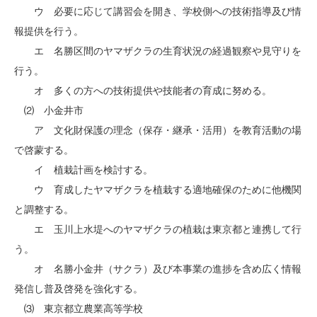
ウ 必要に応じて講習会を開き、学校側への技術指導及び情
報提供を行う。
エ 名勝区間のヤマザクラの生育状況の経過観察や見守りを
行う。
オ 多くの方への技術提供や技能者の育成に努める。
⑵ 小金井市
ア 文化財保護の理念（保存・継承・活用）を教育活動の場
で啓蒙する。
イ 植栽計画を検討する。
ウ 育成したヤマザクラを植栽する適地確保のために他機関
と調整する。
エ 玉川上水堤へのヤマザクラの植栽は東京都と連携して行
う。
オ 名勝小金井（サクラ）及び本事業の進捗を含め広く情報
発信し普及啓発を強化する。
⑶ 東京都立農業高等学校