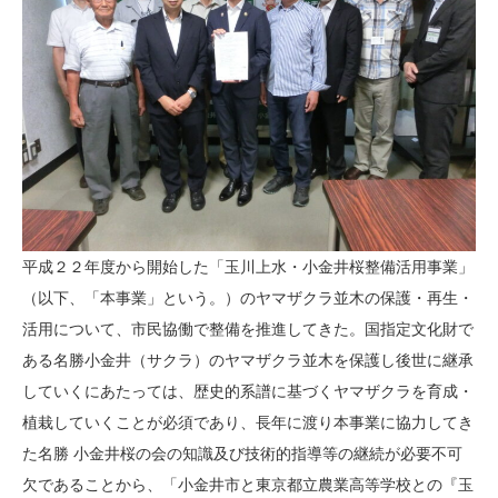
平成２２年度から開始した「玉川上水・小金井桜整備活用事業」
（以下、「本事業」という。）のヤマザクラ並木の保護・再生・
活用について、市民協働で整備を推進してきた。国指定文化財で
ある名勝小金井（サクラ）のヤマザクラ並木を保護し後世に継承
していくにあたっては、歴史的系譜に基づくヤマザクラを育成・
植栽していくことが必須であり、長年に渡り本事業に協力してき
た名勝 小金井桜の会の知識及び技術的指導等の継続が必要不可
欠であることから、「小金井市と東京都立農業高等学校との『玉