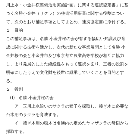
川上水・小金井桜整備活用実施計画』に関する連携協定書」に基
づく名勝小金井（サクラ）の整備活用事業に関する役割につい
て、次のとおり補足事項としてまとめ、連携協定書に添付する。
１ 目的
この補足事項は、名勝 小金井桜の会が有する幅広い知識及び育
成に関する技術を活かし、次代の新たな事業展開として名勝 小
金井桜の会と小金井市及び東京都立農業高等学校が相互に協力
し、より発展的にまた継続性をもって連携を図り、三者の役割を
明確にしたうえで文化財を後世に継承していくことを目的とす
る。
２ 役割
⑴ 名勝 小金井桜の会
ア 玉川上水沿いのサクラの種子を採取し、接ぎ木に必要な
台木用のサクラを育成する。
イ 接ぎ木用の穂木は名勝内の定めたヤマザクラの母樹から
採取する。