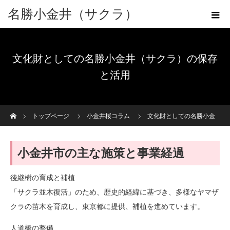
名勝小金井（サクラ）
文化財としての名勝小金井（サクラ）の保存
と活用
ホーム
トップページ
小金井桜コラム
文化財としての名勝小金
井（サクラ）の保存と活用
小金井市の主な施策と事業経過
後継樹の育成と補植
「サクラ並木復活」のため、歴史的経緯に基づき、多様なヤマザ
クラの苗木を育成し、東京都に提供、補植を進めています。
人道橋の整備