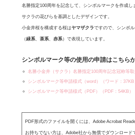
名勝指定100周年を記念して、シンボルマークを作成し
サクラの花びらを基調としたデザインです。
小金井桜を構成する桜は
ヤマザクラ
ですので、シンボル
（
緑系
、
茶系
、
赤系
）で表現しています。
シンボルマーク等の使用の申請はこちら
名勝小金井（サクラ）名勝指定100周年記念冠称等取扱
シンボルマーク等申請様式（word）（ワード：37KB
シンボルマーク等申請様式（PDF）（PDF：54KB）
PDF形式のファイルを開くには、Adobe Acrobat Read
お持ちでない方は、Adobe社から無償でダウンロード