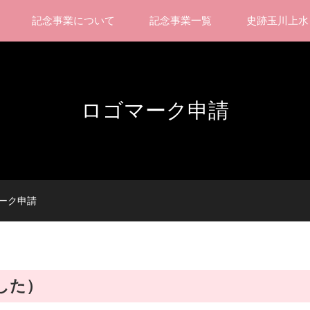
記念事業について
記念事業一覧
史跡玉川上水
ロゴマーク申請
ーク申請
した）