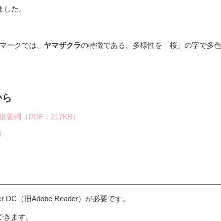
ました。
マークでは、
ヤマザクラ
の特徴である、多様性を「桜」の字で多
から
要綱（PDF：217KB）
）
er DC（旧Adobe Reader）が必要です。
できます。